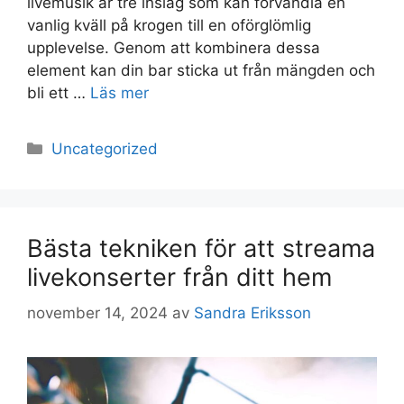
livemusik är tre inslag som kan förvandla en
vanlig kväll på krogen till en oförglömlig
upplevelse. Genom att kombinera dessa
element kan din bar sticka ut från mängden och
bli ett …
Läs mer
Kategorier
Uncategorized
Bästa tekniken för att streama
livekonserter från ditt hem
november 14, 2024
av
Sandra Eriksson