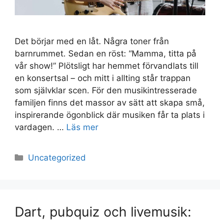
Det börjar med en låt. Några toner från
barnrummet. Sedan en röst: “Mamma, titta på
vår show!” Plötsligt har hemmet förvandlats till
en konsertsal – och mitt i allting står trappan
som självklar scen. För den musikintresserade
familjen finns det massor av sätt att skapa små,
inspirerande ögonblick där musiken får ta plats i
vardagen. …
Läs mer
Kategorier
Uncategorized
Dart, pubquiz och livemusik: